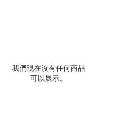
我們現在沒有任何商品
可以展示。
我們公司託管在 Wix.com 平台上。 Wix.com 為
我們提供了一個在線平台，使我們能夠向您銷售
我們的產品和服務。您的數據可能會通過
Wix.com 的數據存儲、數據庫和一般 Wix.com
應用程序存儲。他們將您的數據存儲在防火牆後
面的安全服務器上。