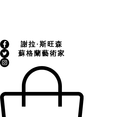
謝拉·斯旺森
蘇格蘭藝術家