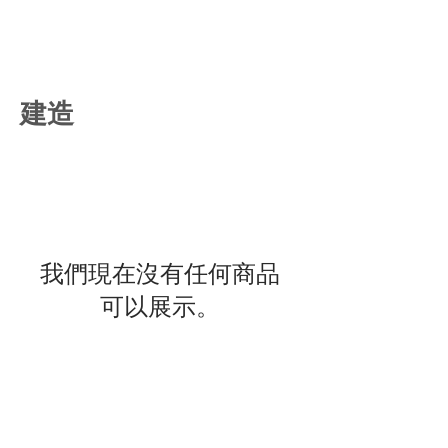
建造
我們現在沒有任何商品
可以展示。
我們公司託管在 Wix.com 平台上。 Wix.com 為
我們提供了一個在線平台，使我們能夠向您銷售
我們的產品和服務。您的數據可能會通過
Wix.com 的數據存儲、數據庫和一般 Wix.com
應用程序存儲。他們將您的數據存儲在防火牆後