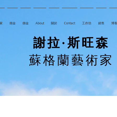
家
佣金
佣金
About
關於
Contact
工作坊
銷售
博
謝拉·斯旺森
蘇格蘭藝術家